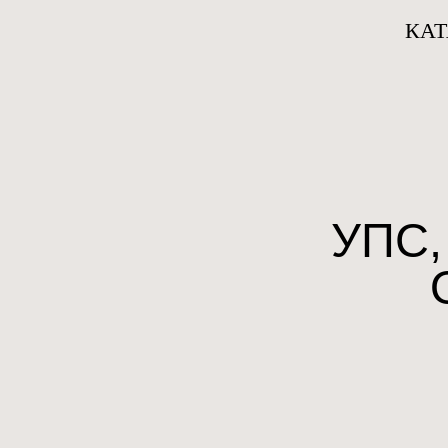
КА
УПС,