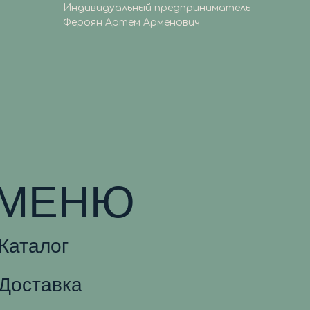
Индивидуальный предприниматель
Фероян Артем Арменович
МЕНЮ
Каталог
Доставка